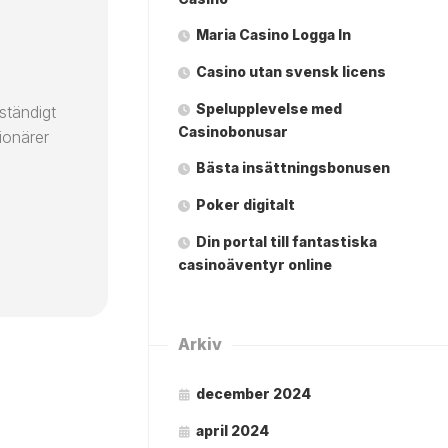
Maria Casino Logga In
Casino utan svensk licens
Spelupplevelse med
ständigt
Casinobonusar
ionärer
Bästa insättningsbonusen
Poker digitalt
Din portal till fantastiska
casinoäventyr online
Arkiv
december 2024
april 2024