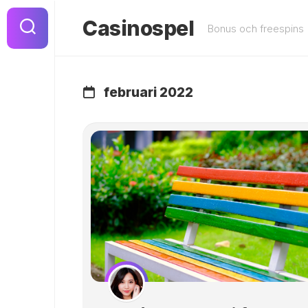
Hoppa
till
Casinospel
Bonus och freespins
innehåll
februari 2022