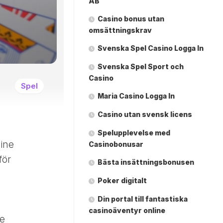
AB
Casino bonus utan
omsättningskrav
Svenska Spel Casino Logga In
Svenska Spel Sport och
Casino
Spel
Maria Casino Logga In
Casino utan svensk licens
Spelupplevelse med
ine
Casinobonusar
för
Bästa insättningsbonusen
Poker digitalt
Din portal till fantastiska
casinoäventyr online
de