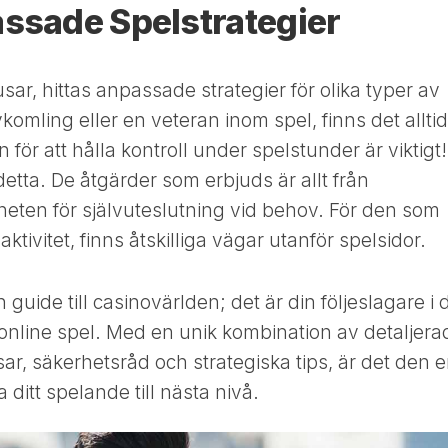
ssade Spelstrategier
ar, hittas anpassade strategier för olika typer av
omling eller en veteran inom spel, finns det alltid
in för att hålla kontroll under spelstunder är viktigt
 detta. De åtgärder som erbjuds är allt från
gheten för självuteslutning vid behov. För den som
ktivitet, finns åtskilliga vägar utanför spelsidor.
guide till casinovärlden; det är din följeslagare i 
nline spel. Med en unik kombination av detaljera
ar, säkerhetsråd och strategiska tips, är det den 
a ditt spelande till nästa nivå.