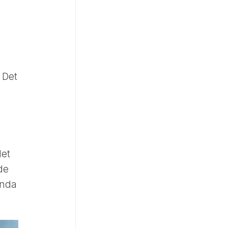
! Det
det
de
enda