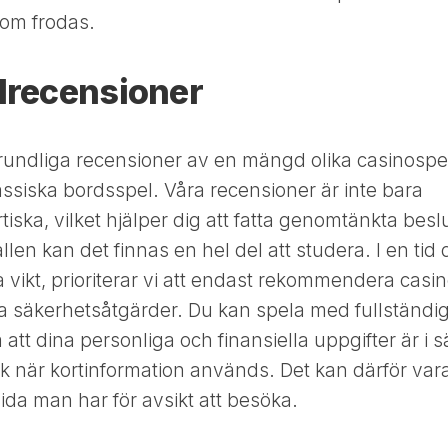
som frodas.
lrecensioner
rundliga recensioner av en mängd olika casinospe
klassiska bordsspel. Våra recensioner är inte bara
tiska, vilket hjälper dig att fatta genomtänkta beslu
llen kan det finnas en hel del att studera. I en tid 
a vikt, prioriterar vi att endast rekommendera casi
a säkerhetsåtgärder. Du kan spela med fullständi
tt dina personliga och finansiella uppgifter är i s
isk när kortinformation används. Det kan därför var
ida man har för avsikt att besöka.