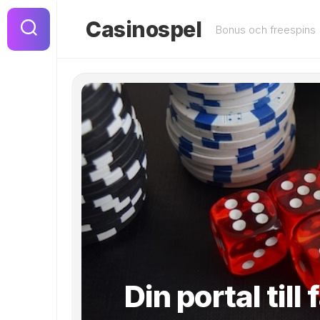
Hoppa
till
Casinospel
Bonus och freespins
innehåll
Din portal till