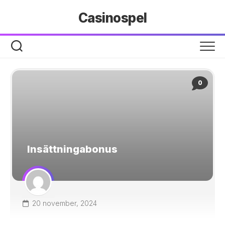
Hoppa
Casinospel
till
innehåll
0
Insättningabonus
20 november, 2024