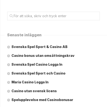
Senaste inläggen
Svenska Spel Sport & Casino AB
Casino bonus utan omsättningskrav
Svenska Spel Casino Logga In
Svenska Spel Sport och Casino
Maria Casino Logga In
Casino utan svensk licens
Spelupplevelse med Casinobonusar