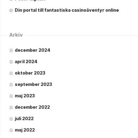
Din portal till fantastiska casinoäventyr online
Arkiv
december 2024
april 2024
oktober 2023
september 2023
maj 2023
december 2022
juli 2022
maj 2022