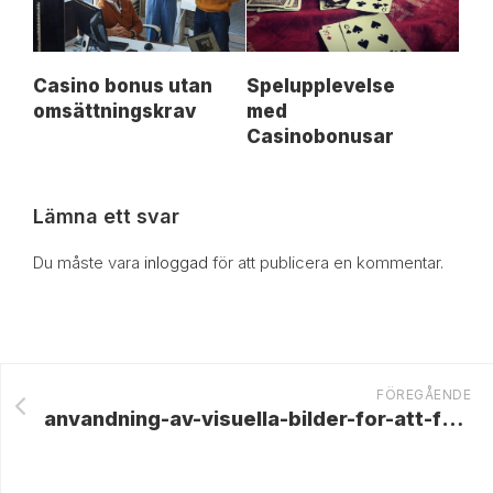
Casino bonus utan
Spelupplevelse
omsättningskrav
med
Casinobonusar
Lämna ett svar
Du måste vara
inloggad
för att publicera en kommentar.
FÖREGÅENDE
anvandning-av-visuella-bilder-for-att-forbattra-din-artikelmarknadsforing